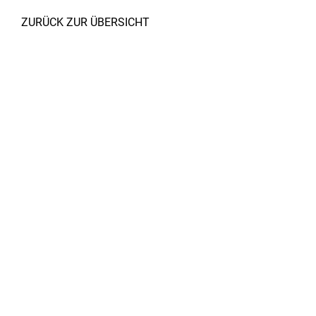
ZURÜCK ZUR ÜBERSICHT
Zusammenarbeit: Martina Podivin
Fotocredit: Kurt Hörbst
MARGINTER ARCHITEKTEN ZT-GMBH
GABRIELERSTRASSE 2/8
A-2340 MÖDLING
TEL: +43 (0) 2236 89 22 88
WWW.MARCHITEKTEN.AT