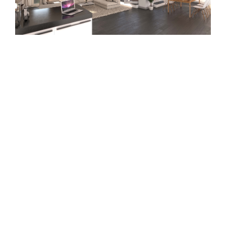
ZURÜCK ZUR ÜBERSICHT
Zusammenarbeit: Martina Podivin
MARGINTER ARCHITEKTEN ZT-GMBH
GABRIELERSTRASSE 2/8
A-2340 MÖDLING